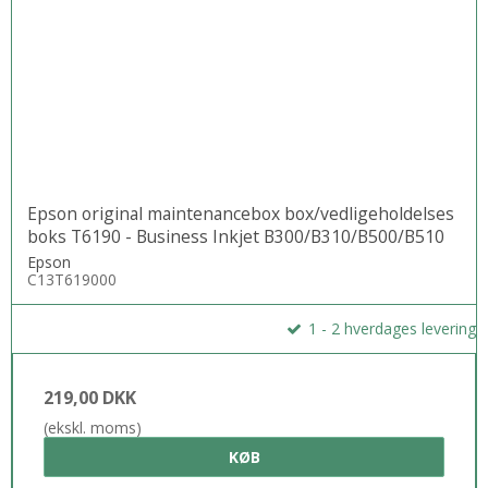
Epson original maintenancebox box/vedligeholdelses
boks T6190 - Business Inkjet B300/B310/B500/B510
Epson
C13T619000
1 - 2 hverdages levering
219,00 DKK
(ekskl. moms)
KØB