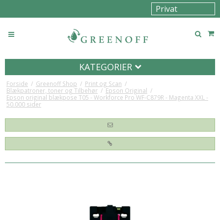
KATEGORIER
Forside
/
Greenoff Shop
/
Print og Scan
/
Blækpatroner, toner og Tilbehør
/
Epson Original
/
Epson original blækpose T05 - Workforce Pro WF-C879R - Magenta XXL -
50.000 sider