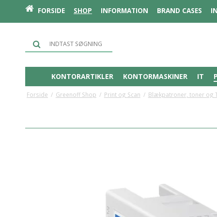
FORSIDE
SHOP
INFORMATION
BRAND CASES
I
KONTORARTIKLER
KONTORMASKINER
IT
Forside
/
Greenoff Shop
/
Print og Scan
/
Blækpatroner, toner og 