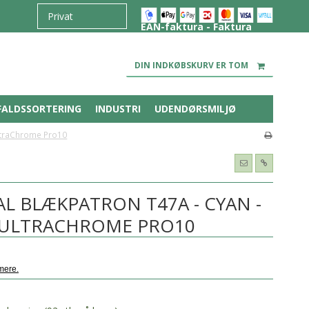
EAN-faktura - Faktura
DIN INDKØBSKURV ER TOM
FALDSSORTERING
INDUSTRI
UDENDØRSMILJØ
UltraChrome Pro10
L BLÆKPATRON T47A - CYAN -
- ULTRACHROME PRO10