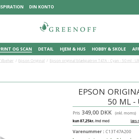
NSPIRATION
DIN KONTO
PRINT OG SCAN
DETAIL
HJEM & HUS
HOBBY & SKOLE
AF
Tilbehør
/
Epson Original
/
Epson original blækpatron T47A - Cyan - 50 ml - 
EPSON ORIGINA
50 ML 
349,00 DKK
Pris
(inkl. moms)
Varenummer :
C13T47A200