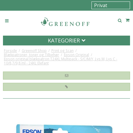
KATEGORIER
Forside
/
Greenoff Shop
/
Print og Scan
/
Blækpatroner, toner og Tilbehør
/
Epson Original
/
Epson original blækpatron T24XL Multipack - S/C/M/Y, Lys M, Lys C -
10/8,7/9,8 ml - 24XL Elefant