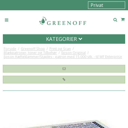
KATEGORIER
Forside
/
Greenoff Shop
/
Print og Scan
/
Blækpatroner, toner og Tilbehør
/
Epson Original
/
Epson Hæfteklammer/Staples - patron med 15.000 stk. - til WF Enterprise