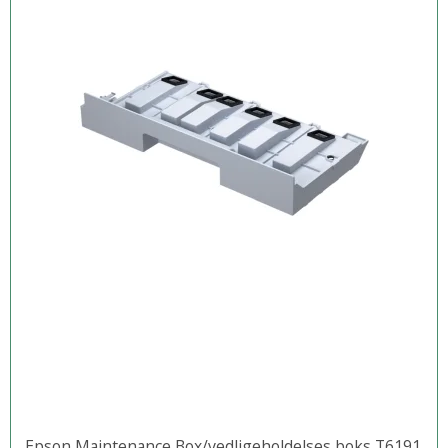
Epson Maintenance Box/vedligeholdelses boks T6191