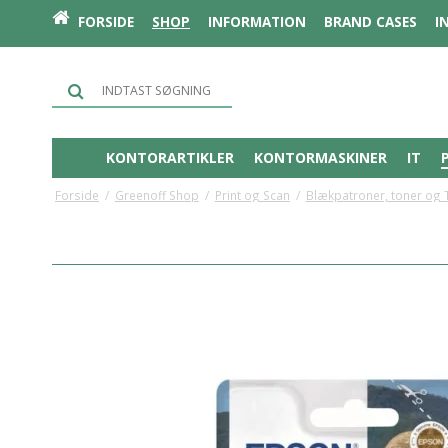
FORSIDE
SHOP
INFORMATION
BRAND CASES
I
KONTORARTIKLER
KONTORMASKINER
IT
Forside
/
Greenoff Shop
/
Print og Scan
/
Blækpatroner, toner og 