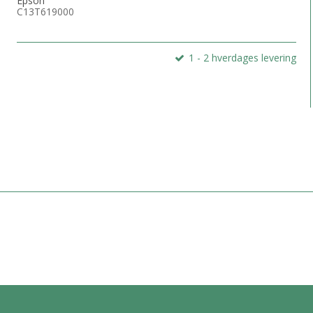
Epson
C13T619000
1 - 2 hverdages levering