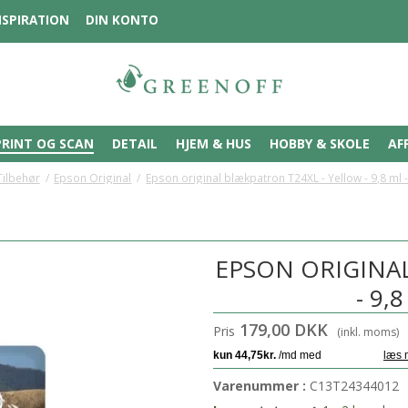
NSPIRATION
DIN KONTO
PRINT OG SCAN
DETAIL
HJEM & HUS
HOBBY & SKOLE
AF
Tilbehør
/
Epson Original
/
Epson original blækpatron T24XL - Yellow - 9,8 ml -
EPSON ORIGINAL
- 9,
179,00 DKK
Pris
(inkl. moms)
Varenummer :
C13T24344012