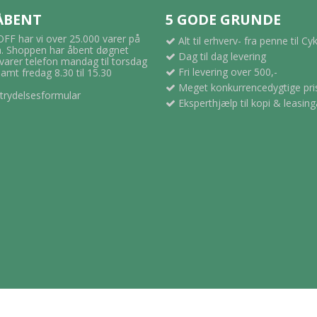
 ÅBENT
5 GODE GRUNDE
F har vi over 25.000 varer på
Alt til erhverv- fra penne til Cy
 Shoppen har åbent døgnet
Dag til dag levering
svarer telefon mandag til torsdag
Fri levering over 500,-
samt fredag 8.30 til 15.30
Meget konkurrencedygtige pri
trydelsesformular
Eksperthjælp til kopi & leasing