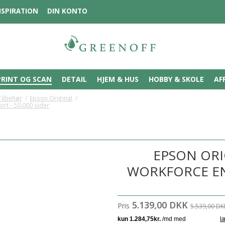
NSPIRATION
DIN KONTO
PRINT OG SCAN
DETAIL
HJEM & HUS
HOBBY & SKOLE
AF
Tilbehør
/
Epson Original
/
rt - 50.000 sider
EPSON ORI
WORKFORCE ENT
5.139,00 DKK
Pris
5.539,00 DK