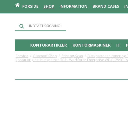
FORSIDE
SHOP
INFORMATION
BRAND CASES
I
KONTORARTIKLER
KONTORMASKINER
IT
Forside
/
Greenoff Shop
/
Print og Scan
/
Blækpatroner, toner og 
Epson original blækpatron T02 - Workforce Enterprise WF-C17590 - so