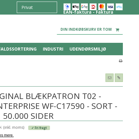
EAN-faktura - Faktura
DIN INDKØBSKURV ER TOM
FALDSSORTERING
INDUSTRI
UDENDØRSMILJØ
GINAL BLÆKPATRON T02 -
ERPRISE WF-C17590 - SORT -
50.000 SIDER
K
(inkl. moms)
✓ Fri fragt