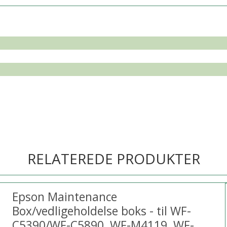
RELATEREDE PRODUKTER
Epson Maintenance
Box/vedligeholdelse boks - til WF-
C5390/WF-C5890, WF-M4119, WF-