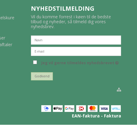
NYHEDSTILMELDING
Vil du komme forrest i køen til de bedste
kelskure
tilbud og nyheder, så tilmeld dig vores
nyhedsbrev.
ser
aftaler
Jeg vil gerne tilmeldes nyhedsbrevet
Godkend
EAN-faktura - Faktura