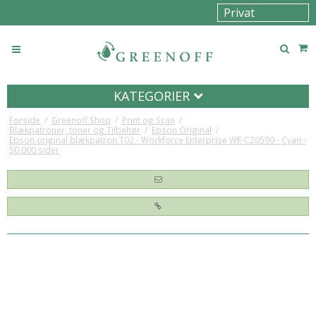
KATEGORIER
Forside
/
Greenoff Shop
/
Print og Scan
/
Blækpatroner, toner og Tilbehør
/
Epson Original
/
Epson original blækpatron T02 - Workforce Enterprise WF-C20590 - Cyan -
50.000 sider