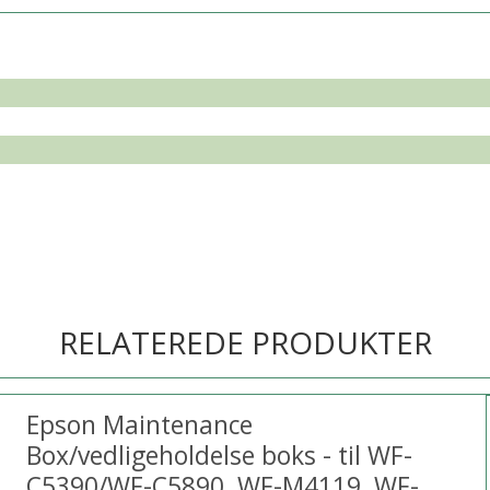
RELATEREDE PRODUKTER
Epson Maintenance
Box/vedligeholdelse boks - til WF-
C5390/WF-C5890, WF-M4119, WF-