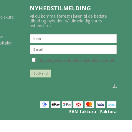
NYHEDSTILMELDING
Vil du komme forrest i køen til de bedste
kelskure
tilbud og nyheder, så tilmeld dig vores
nyhedsbrev.
ser
aftaler
Jeg vil gerne tilmeldes nyhedsbrevet
Godkend
EAN-faktura - Faktura