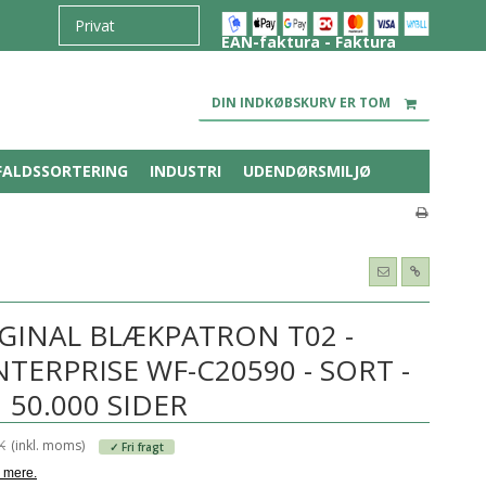
EAN-faktura - Faktura
DIN INDKØBSKURV ER TOM
FALDSSORTERING
INDUSTRI
UDENDØRSMILJØ
GINAL BLÆKPATRON T02 -
ERPRISE WF-C20590 - SORT -
50.000 SIDER
K
(inkl. moms)
✓ Fri fragt