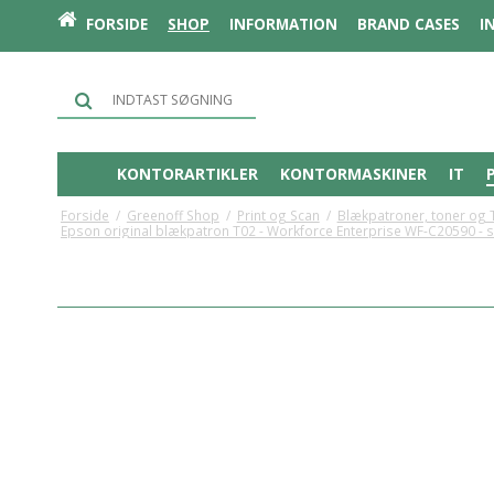
FORSIDE
SHOP
INFORMATION
BRAND CASES
I
KONTORARTIKLER
KONTORMASKINER
IT
Forside
/
Greenoff Shop
/
Print og Scan
/
Blækpatroner, toner og 
Epson original blækpatron T02 - Workforce Enterprise WF-C20590 - so