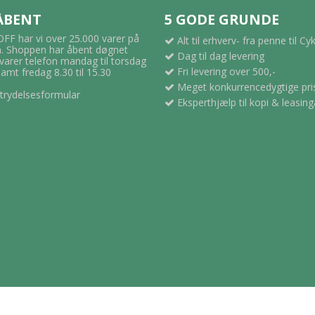
 ÅBENT
5 GODE GRUNDE
F har vi over 25.000 varer på
Alt til erhverv- fra penne til Cy
 Shoppen har åbent døgnet
Dag til dag levering
svarer telefon mandag til torsdag
Fri levering over 500,-
samt fredag 8.30 til 15.30
Meget konkurrencedygtige pri
trydelsesformular
Eksperthjælp til kopi & leasing