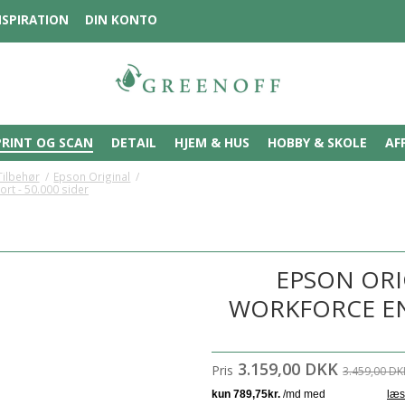
NSPIRATION
DIN KONTO
PRINT OG SCAN
DETAIL
HJEM & HUS
HOBBY & SKOLE
AF
Tilbehør
/
Epson Original
/
rt - 50.000 sider
EPSON ORI
WORKFORCE ENT
3.159,00 DKK
Pris
3.459,00 DK