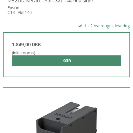
M52xx / M57xx - Sort XXL - 40.000 sider
Epson
C13T966140
1 - 2 hverdages levering
1.849,00 DKK
(inkl. moms)
KØB