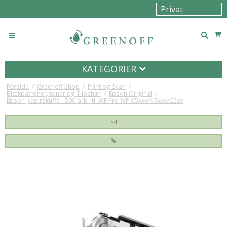
KATEGORIER
Forside
/
Greenoff Shop
/
Print og Scan
/
Blækpatroner, toner og Tilbehør
/
Epson Original
/
Epson papirskuffe - 500-ark - til WF Pro WF-C5xxx/M5xxx/C5xx