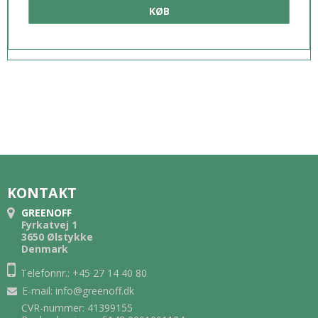
KØB
KONTAKT
GREENOFF
Fyrkatvej 1
3650 Ølstykke
Denmark
Telefonnr.: +45 27 14 40 80
E-mail
:
info@greenoff.dk
CVR-nummer: 41399155