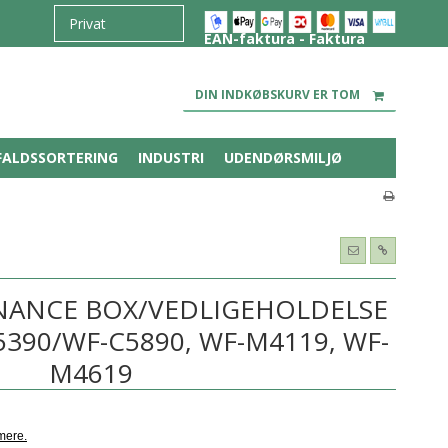
EAN-faktura - Faktura
DIN INDKØBSKURV ER TOM
FALDSSORTERING
INDUSTRI
UDENDØRSMILJØ
NANCE BOX/VEDLIGEHOLDELSE
C5390/WF-C5890, WF-M4119, WF-
M4619