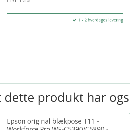
C13T11N140
1 - 2 hverdages levering
 dette produkt har ogs
Epson original blækpose T11 -
Workforce Pro WF-C5390/C5890 -