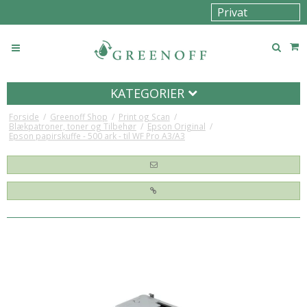
KATEGORIER
Forside
/
Greenoff Shop
/
Print og Scan
/
Blækpatroner, toner og Tilbehør
/
Epson Original
/
Epson papirskuffe - 500 ark - til WF Pro A3/A3