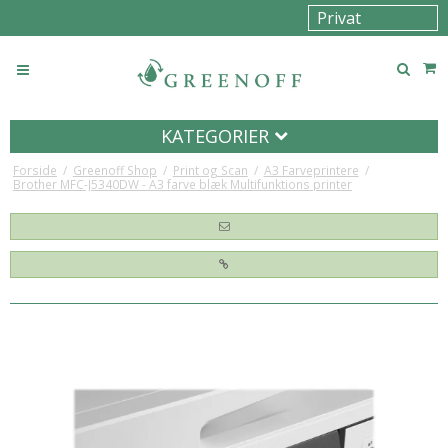
KATEGORIER
Forside
/
Greenoff Shop
/
Print og Scan
/
A3 Farveprintere
/
Brother MFC-J5340DW - A3 farve blæk Multifunktions printer