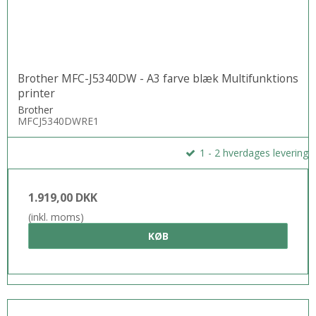
A3 understøttes
Tosidet udskrivning
Brother MFC-J5340DW - A3 farve blæk Multifunktions
Gør det muligt at udskrive på begge sider af papiret,
printer
så du sparer op til 50 % af papirforbruget.
Brother
MFCJ5340DWRE1
Kun den kraft, du har brug for
3
1 - 2 hverdages levering
Spar energi med HP-teknologi til automatisk
3
tænding og slukning.
1.919,00 DKK
Udskrivning på farten med HP ePrint
4
(inkl. moms)
Med HP ePrint kan du udskrive fotos, dokumenter
KØB
4
og meget mere, mens du er på farten.
Ethernet (printer)
Med denne enhed på kontorets Ethernet-netværk er
det nemt at dele med din arbejdsgruppe.