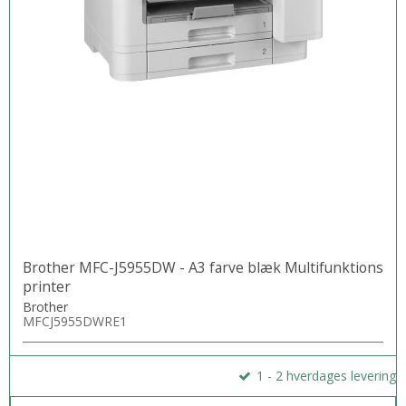
250-arks papirbakke
Indbygget Fast Ethernet 10/100 Base-T-netværksport
Indbygget automatisk mulighed for tosidet udskrivning
kabel/kabler
Nej, USB-kabel skal købes separat
Specifikationer
Brother MFC-J5955DW - A3 farve blæk Multifunktions
printer
1
Udskrivningsha
Op til 20 sider/min
Brother
stighed for
MFCJ5955DWRE1
(ISO, A4)
1
Udskrivningsha
Op til 20 sider/min
1 - 2 hverdages levering
stighed, farve