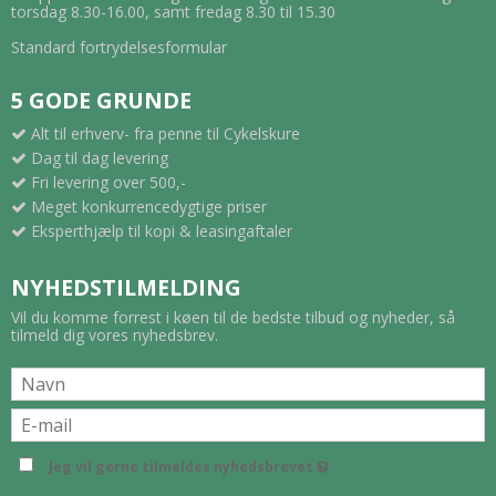
torsdag 8.30-16.00, samt fredag 8.30 til 15.30
Internt lager
Ingen
Standard fortrydelsesformular
Papirhåndtering
100-arks universalbakke, 250-arks
5 GODE GRUNDE
input, standard
papirbakke 2, automatisk
Alt til erhverv- fra penne til Cykelskure
dobbeltsidet udskrivning
Dag til dag levering
Papirhåndtering
500-arks kassette (bakke 3) som
Fri levering over 500,-
input, tilbehør
tilbehør
Meget konkurrencedygtige priser
Eksperthjælp til kopi & leasingaftaler
Papirhåndtering
250-arks udbakke til print med
output,
forsiden nedad.
NYHEDSTILMELDING
standard
Vil du komme forrest i køen til de bedste tilbud og nyheder, så
tilmeld dig vores nyhedsbrev.
Dupleksudskriv
Automatisk (standard)
ning
Udført
Arkføder
outputhåndteri
Jeg vil gerne tilmeldes nyhedsbrevet
ng