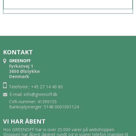
er
en/document/c04658195), Windows
8 via HP Universal Print-driveren
(Læs mere på
http://h20000.www2.hp.com/bizsupp
ort/TechSupport/Document.jsp?
objectID=c03365145), Windows 7 via
HP Universal Print-driveren (læs
KONTAKT
mere på
GREENOFF
http://h20000.www2.hp.com/bizsupp
Fyrkatvej 1
3650 Ølstykke
ort/TechSupport/Document.jsp?
Denmark
objectID=c03737332), Windows
Telefonnr.: +45 27 14 40 80
Vista, Windows Server 2003
E-mail
:
info@greenoff.dk
Mac OS X v10.3, v10.4, v10.5, v10.6
CVR-nummer: 41399155
Linux (se http://www.hplip.net)
Bankoplysninger: 5148 0001001124
Hukommelse
192 MB
VI HAR ÅBENT
Maksimal
448 MB
Hos GREENOFF har vi over 25.000 varer på webshoppen.
Shoppen har åbent døgnet rundt og vi svarer telefon mandag til
hukommelse