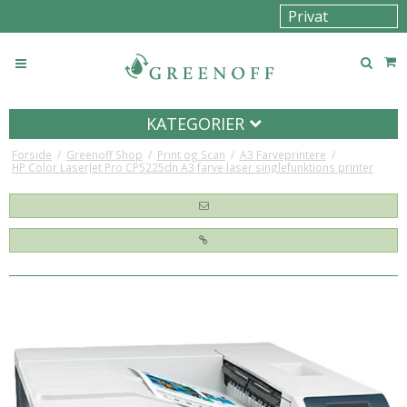
KATEGORIER
Forside
/
Greenoff Shop
/
Print og Scan
/
A3 Farveprintere
/
HP Color LaserJet Pro CP5225dn A3 farve laser singlefunktions printer