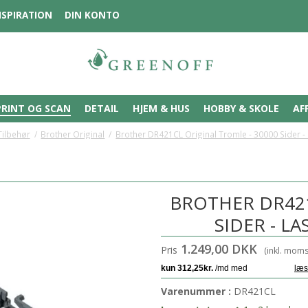
NSPIRATION
DIN KONTO
PRINT OG SCAN
DETAIL
HJEM & HUS
HOBBY & SKOLE
AF
Tilbehør
/
Brother Original
/
Brother DR421CL Original Tromle - 30000 Sider - La
BROTHER DR421
SIDER - LA
1.249,00 DKK
Pris
(inkl. moms
Varenummer :
DR421CL