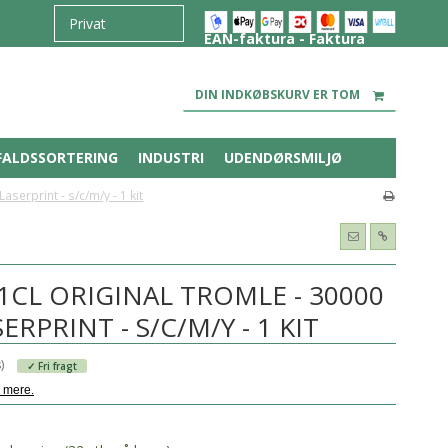
EAN-faktura - Faktura
DIN INDKØBSKURV ER TOM
FALDSSORTERING
INDUSTRI
UDENDØRSMILJØ
serprint - s/c/m/y - 1 kit
CL ORIGINAL TROMLE - 30000
SERPRINT - S/C/M/Y - 1 KIT
)
✓ Fri fragt