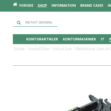
FORSIDE
SHOP
INFORMATION
BRAND CASES
I
KONTORARTIKLER
KONTORMASKINER
IT
Forside
/
Greenoff Shop
/
Print og Scan
/
Blækpatroner, toner og 