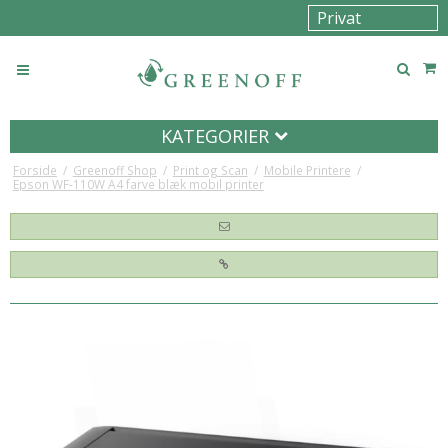
KATEGORIER
Forside
/
Greenoff Shop
/
Print og Scan
/
Mobile Printere
/
Epson WF-110W A4 farve blæk mobil printer