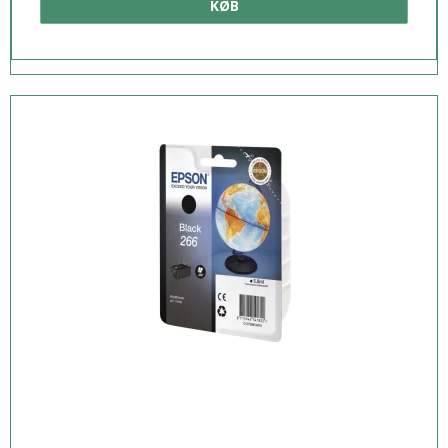
KØB
Specifikationer
Hvad er der i boksen
Dokumenter
Fodnoter