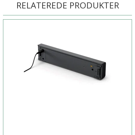
RELATEREDE PRODUKTER
Printer af høj kvalitet, der leverer en ISO-udskrivningshastighed på
7 sider pr. minut i sort-hvid og 4 sider pr. minut i farve og har en
blækkapacitet på op til 250 sider i sort-hvid og 200 i farve.
Genopladeligt batteri
Med strøm til udskrivning af 50 sider og kan genoplades via
enhver USB-port eller genoplades med den medfølgende AC-
adapter. For endnu mere fleksibilitet kan et eksternt batteri, der
fås som ekstraudstyr, give dig mulighed for at udskrive op til 410
sider.
Trådløs tilslutning giver dig mulighed for at
udskrive hvor som helst
Udskriv nemt fra din smartphone eller tablet ved hjælp af
kompatible løsninger som f.eks. Epson iPrint-appen.