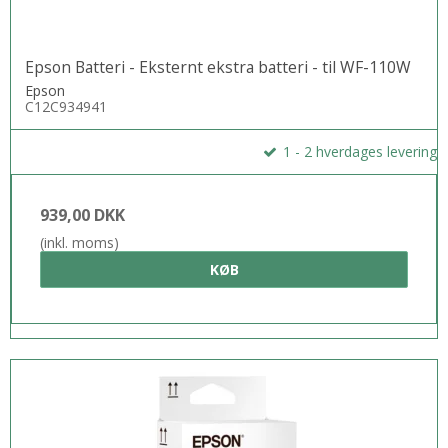
Kvalitet, holdbare, udtværingsfri udskrifter
Epson Batteri - Eksternt ekstra batteri - til WF-110W
Det er den eneste bærbare printer, der bruger pigmentbaseret
Epson
blæk til alle farver for at opnå resultater af høj kvalitet.
C12C934941
Brugervenlig
1 - 2 hverdages levering
Nem, problemfri opsætning
939,00 DKK
(inkl. moms)
KØB