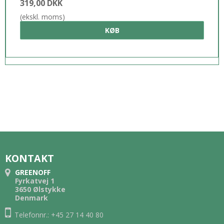
319,00 DKK
(ekskl. moms)
KØB
KONTAKT
GREENOFF
Fyrkatvej 1
3650 Ølstykke
Denmark
Telefonnr.: +45 27 14 40 80