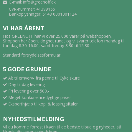
E-mail
:
info@greenoff.dk
CVR-nummer: 41399155
Bankoplysninger: 5148 0001001124
VI HAR ÅBENT
Hos GREENOFF har vi over 25.000 varer på webshoppen.
Shoppen har åbent døgnet rundt og vi svarer telefon mandag til
torsdag 8.30-16.00, samt fredag 8.30 til 15.30
Standard fortrydelsesformular
5 GODE GRUNDE
Alt til erhverv- fra penne til Cykelskure
Dag til dag levering
Fri levering over 500,-
Meget konkurrencedygtige priser
Eksperthjælp til kopi & leasingaftaler
NYHEDSTILMELDING
Vil du komme forrest i køen til de bedste tilbud og nyheder, så
tilmeld dig vores nyhedsbrev.