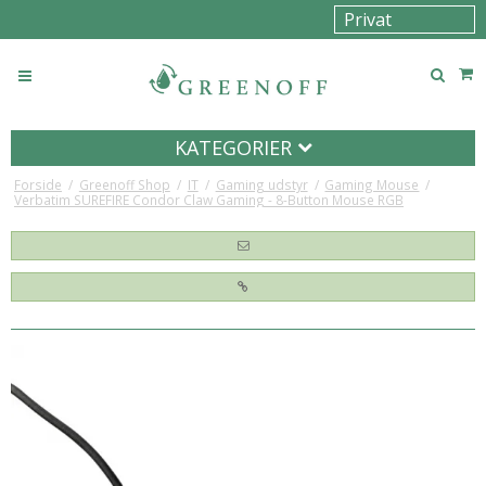
KATEGORIER
Forside
/
Greenoff Shop
/
IT
/
Gaming udstyr
/
Gaming Mouse
/
Verbatim SUREFIRE Condor Claw Gaming - 8-Button Mouse RGB