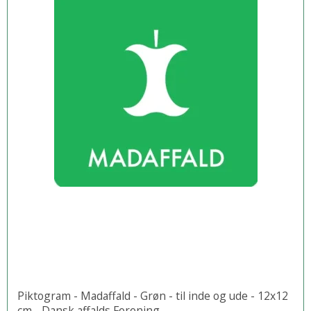
Piktogram - Madaffald - Grøn - til inde og ude - 12x12
cm - Dansk affalds Forening