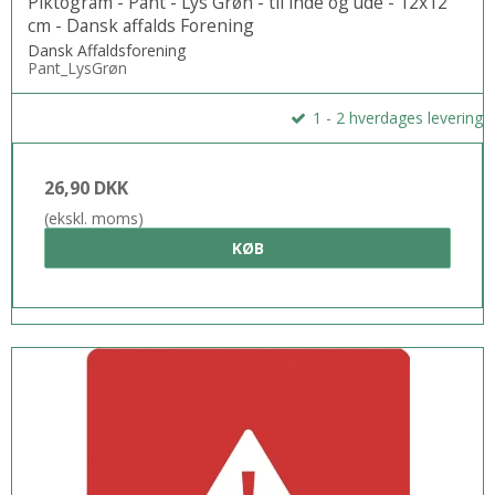
Piktogram - Pant - Lys Grøn - til inde og ude - 12x12
cm - Dansk affalds Forening
Dansk Affaldsforening
Pant_LysGrøn
1 - 2 hverdages levering
26,90 DKK
(ekskl. moms)
KØB