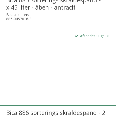
Bica 885 Sorterings skraldespand - 1
x 45 liter - åben - antracit
Bicasolutions
885-0457016-3
Afsendes i uge 31
Bica 886 sorterings skraldespand - 2