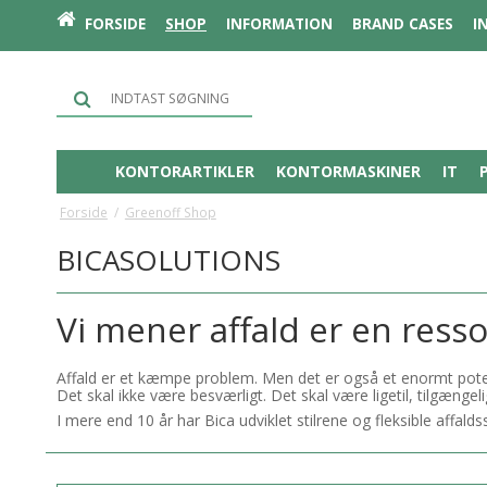
FORSIDE
SHOP
INFORMATION
BRAND CASES
I
KONTORARTIKLER
KONTORMASKINER
IT
Forside
/
Greenoff Shop
BICASOLUTIONS
Vi mener affald er en ress
Affald er et kæmpe problem. Men det er også et enormt potenti
Det skal ikke være besværligt. Det skal være ligetil, tilgænge
I mere end 10 år har Bica udviklet stilrene og fleksible affal