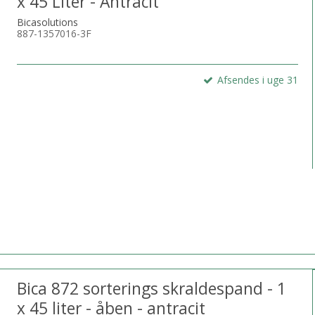
x 45 Liter - Antracit
Bicasolutions
887-1357016-3F
Afsendes i uge 31
Bica 872 sorterings skraldespand - 1
x 45 liter - åben - antracit