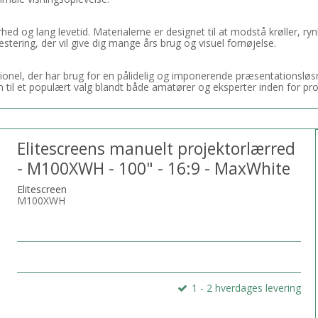
hed og lang levetid. Materialerne er designet til at modstå krøller, r
investering, der vil give dig mange års brug og visuel fornøjelse.
onel, der har brug for en pålidelig og imponerende præsentationsløsn
 til et populært valg blandt både amatører og eksperter inden for p
Elitescreens manuelt projektorlærred
- M100XWH - 100" - 16:9 - MaxWhite
Elitescreen
M100XWH
1 - 2 hverdages levering