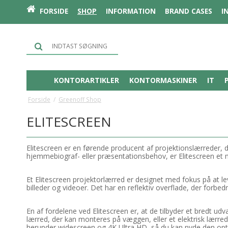
FORSIDE
SHOP
INFORMATION
BRAND CASES
I
KONTORARTIKLER
KONTORMASKINER
IT
Forside
/
Greenoff Shop
ELITESCREEN
Elitescreen er en førende producent af projektionslærreder, de
hjemmebiograf- eller præsentationsbehov, er Elitescreen et 
Et Elitescreen projektorlærred er designet med fokus på at lev
billeder og videoer. Det har en reflektiv overflade, der forbedr
En af fordelene ved Elitescreen er, at de tilbyder et bredt ud
lærred, der kan monteres på væggen, eller et elektrisk lærred,
herunder widescreen og 4K Ultra HD, så du kan nyde den opti