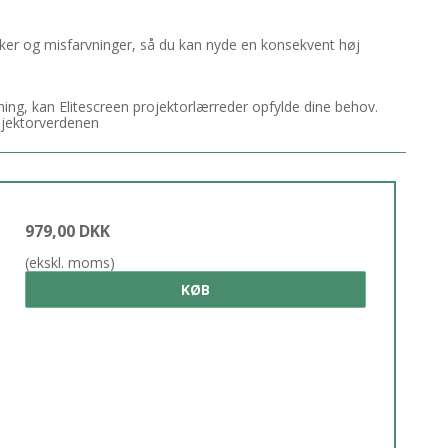
ynker og misfarvninger, så du kan nyde en konsekvent høj
ing, kan Elitescreen projektorlærreder opfylde dine behov.
rojektorverdenen
979,00 DKK
(ekskl. moms)
KØB