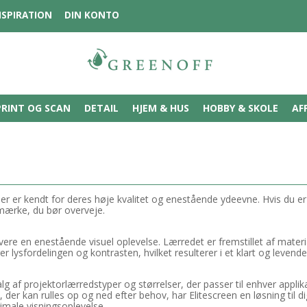
NSPIRATION
DIN KONTO
PRINT OG SCAN
DETAIL
HJEM & HUS
HOBBY & SKOLE
AF
r er kendt for deres høje kvalitet og enestående ydeevne. Hvis du er p
mærke, du bør overveje.
ere en enestående visuel oplevelse. Lærredet er fremstillet af material
er lysfordelingen og kontrasten, hvilket resulterer i et klart og levende 
valg af projektorlærredstyper og størrelser, der passer til enhver appl
 der kan rulles op og ned efter behov, har Elitescreen en løsning til di
male visningsoplevelse.