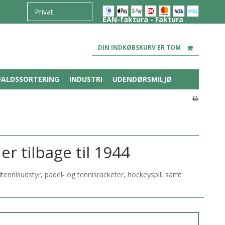
EAN-faktura - Faktura
DIN INDKØBSKURV ER TOM
FALDSSORTERING
INDUSTRI
UDENDØRSMILJØ
r tilbage til 1944
tennisudstyr, padel‑ og tennisracketer, hockeyspil, samt