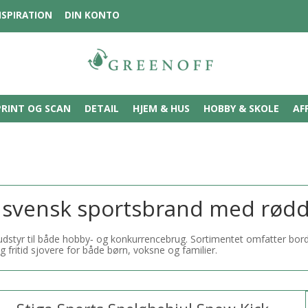
NSPIRATION
DIN KONTO
PRINT OG SCAN
DETAIL
HJEM & HUS
HOBBY & SKOLE
AF
k svensk sportsbrand med rødde
sudstyr til både hobby‑ og konkurrencebrug. Sortimentet omfatter bord
og fritid sjovere for både børn, voksne og familier.