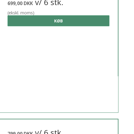
v/ 6 stk.
699,00 DKK
(ekskl. moms)
KØB
v/ 6 stk.
799,00 DKK