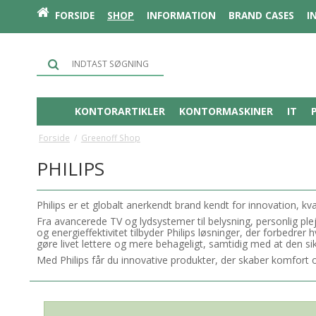
FORSIDE
SHOP
INFORMATION
BRAND CASES
I
KONTORARTIKLER
KONTORMASKINER
IT
Forside
/
Greenoff Shop
PHILIPS
Philips er et globalt anerkendt brand kendt for innovation, kv
Fra avancerede TV og lydsystemer til belysning, personlig pl
og energieffektivitet tilbyder Philips løsninger, der forbedrer
gøre livet lettere og mere behageligt, samtidig med at den s
Med Philips får du innovative produkter, der skaber komfort 