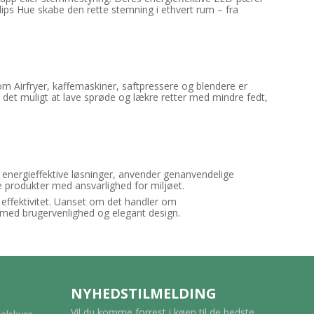
ilips Hue skabe den rette stemning i ethvert rum – fra
m Airfryer, kaffemaskiner, saftpressere og blendere er
r det muligt at lave sprøde og lækre retter med mindre fedt,
r energieffektive løsninger, anvender genanvendelige
ve produkter med ansvarlighed for miljøet.
g effektivitet. Uanset om det handler om
 med brugervenlighed og elegant design.
NYHEDSTILMELDING
Vil du komme forrest i køen til de bedste