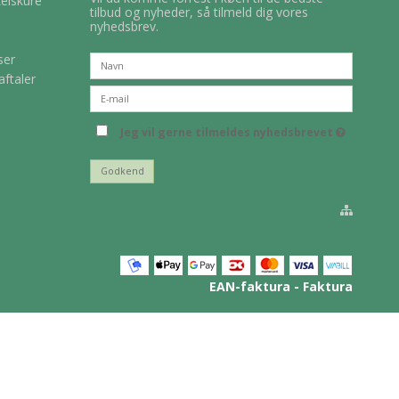
kelskure
tilbud og nyheder, så tilmeld dig vores
nyhedsbrev.
ser
aftaler
Jeg vil gerne tilmeldes nyhedsbrevet
Godkend
EAN-faktura - Faktura