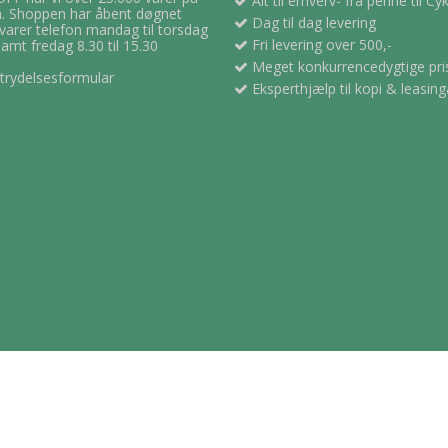
Alt til erhverv- fra penne til Cy
 Shoppen har åbent døgnet
Dag til dag levering
svarer telefon mandag til torsdag
Fri levering over 500,-
samt fredag 8.30 til 15.30
Meget konkurrencedygtige pri
trydelsesformular
Eksperthjælp til kopi & leasing