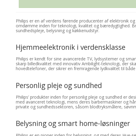
Philips er en af verdens førende producenter af elektronik o
omdømme inden for teknologi, kvalitet og bæredygtighed. Br
sundhedspleje, belysning og køkkenudstyr.
Hjemmeelektronik i verdensklasse
Philips er kendt for sine avancerede TV, lydsystemer og sma
skarp billedkvalitet med innovativ Ambilight-teknologi, der 
hovedtelefoner, der sikrer en fremragende lydkvalitet til både
Personlig pleje og sundhed
Philips’ produkter inden for personlig pleje og sundhed er des
med avanceret teknologi, mens deres barbermaskiner og hårfj
private og sundhedssektoren, såsom blodtryksmålere, søvnmon
Belysning og smart home-løsninger
Philips er en pioner inden for belysning, og med deres Hue-s