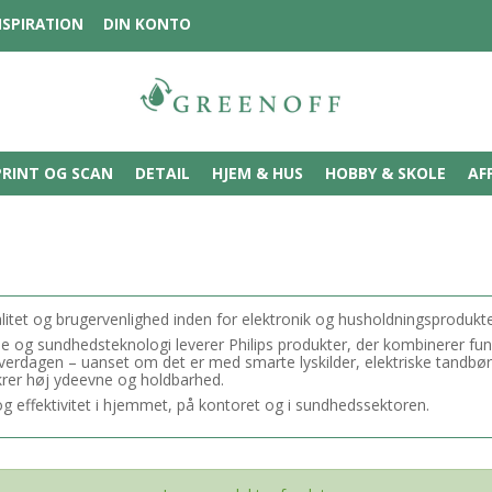
NSPIRATION
DIN KONTO
PRINT OG SCAN
DETAIL
HJEM & HUS
HOBBY & SKOLE
AF
alitet og brugervenlighed inden for elektronik og husholdningsprodukte
eje og sundhedsteknologi leverer Philips produkter, der kombinerer fu
 hverdagen – uanset om det er med smarte lyskilder, elektriske tandbørs
ikrer høj ydeevne og holdbarhed.
og effektivitet i hjemmet, på kontoret og i sundhedssektoren.