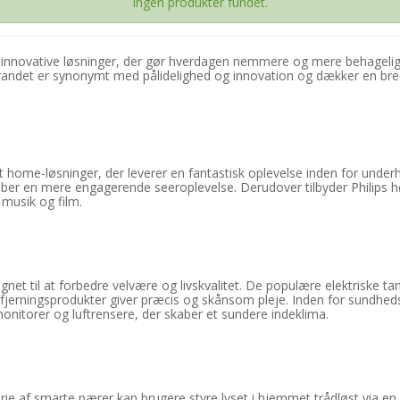
Ingen produkter fundet.
g innovative løsninger, der gør hverdagen nemmere og mere behagelig.
andet er synonymt med pålidelighed og innovation og dækker en bred
rt home-løsninger, der leverer en fantastisk oplevelse inden for un
skaber en mere engagerende seeroplevelse. Derudover tilbyder Philips
 musik og film.
ignet til at forbedre velvære og livskvalitet. De populære elektriske 
erningsprodukter giver præcis og skånsom pleje. Inden for sundhedste
itorer og luftrensere, der skaber et sundere indeklima.
erie af smarte pærer kan brugere styre lyset i hjemmet trådløst via e