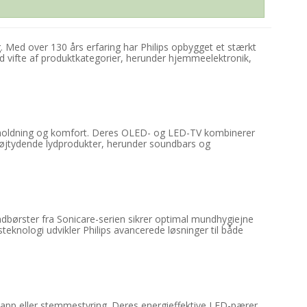
 Med over 130 års erfaring har Philips opbygget et stærkt
 vifte af produktkategorier, herunder hjemmeelektronik,
derholdning og komfort. Deres OLED- og LED-TV kombinerer
 højtydende lydprodukter, herunder soundbars og
tandbørster fra Sonicare-serien sikrer optimal mundhygiejne
knologi udvikler Philips avancerede løsninger til både
n app eller stemmestyring. Deres energieffektive LED-pærer