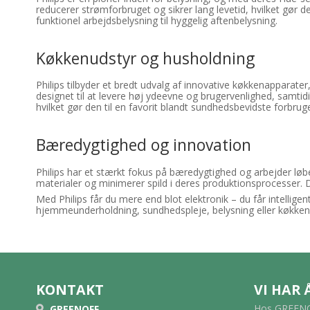
reducerer strømforbruget og sikrer lang levetid, hvilket gør d
funktionel arbejdsbelysning til hyggelig aftenbelysning.
Køkkenudstyr og husholdning
Philips tilbyder et bredt udvalg af innovative køkkenappara
designet til at levere høj ydeevne og brugervenlighed, samtidi
hvilket gør den til en favorit blandt sundhedsbevidste forbrug
Bæredygtighed og innovation
Philips har et stærkt fokus på bæredygtighed og arbejder løb
materialer og minimerer spild i deres produktionsprocesser. De
Med Philips får du mere end blot elektronik – du får intellige
hjemmeunderholdning, sundhedspleje, belysning eller køkkenu
KONTAKT
VI HAR
Hos GREENOF
GREENOFF