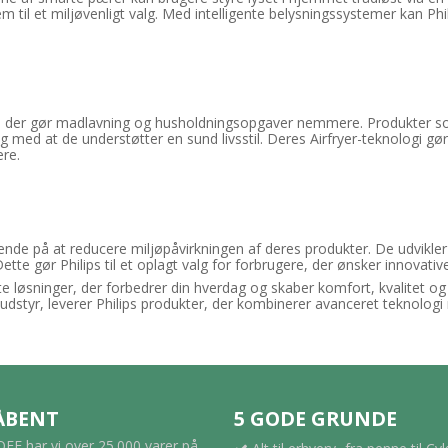
em til et miljøvenligt valg. Med intelligente belysningssystemer kan Ph
ter, der gør madlavning og husholdningsopgaver nemmere. Produkter so
g med at de understøtter en sund livsstil. Deres Airfryer-teknologi gø
ere.
ende på at reducere miljøpåvirkningen af deres produkter. De udvikle
tte gør Philips til et oplagt valg for forbrugere, der ønsker innovati
nte løsninger, der forbedrer din hverdag og skaber komfort, kvalitet o
dstyr, leverer Philips produkter, der kombinerer avanceret teknologi
 ÅBENT
5 GODE GRUNDE
F har vi over 25.000 varer på