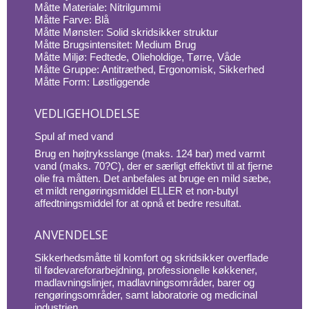
Måtte Materiale: Nitrilgummi
Måtte Farve: Blå
Måtte Mønster: Solid skridsikker struktur
Måtte Brugsintensitet: Medium Brug
Måtte Miljø: Fedtede, Olieholdige, Tørre, Våde
Måtte Gruppe: Antitræthed, Ergonomisk, Sikkerhed
Måtte Form: Løstliggende
VEDLIGEHOLDELSE
Spul af med vand
Brug en højtryksslange (maks. 124 bar) med varmt
vand (maks. 70?C), der er særligt effektivt til at fjerne
olie fra måtten. Det anbefales at bruge en mild sæbe,
et mildt rengøringsmiddel ELLER et non-butyl
affedtningsmiddel for at opnå et bedre resultat.
ANVENDELSE
Sikkerhedsmåtte til komfort og skridsikker overflade
til fødevareforarbejdning, professionelle køkkener,
madlavningslinjer, madlavningsområder, barer og
rengøringsområder, samt laboratorie og medicinal
industrien