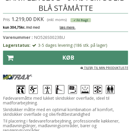
BLÅ STÅMÅTTE
1.219,00 DKK
Pris
(inkl. moms)
✓ Fri fragt
Varenummer :
NO526S0023BU
Lagerstatus:
3-5 dages levering (186 stk. på lager)
KØB
TILFØJ TIL MIN PRODUKTLISTE
Fødevaremåtte med lukket skridsikker overflade, ideel til
madforarbejdning.
Skridsikker måtte med en optimal kombination af komfort,
skridsikker overflade og olie/fedtbestandighed
Til placering i fødevareforarbejdning, professionelle køkkener,
madlavningslinjer, madlavningsområder, barer og
rengøringsområder