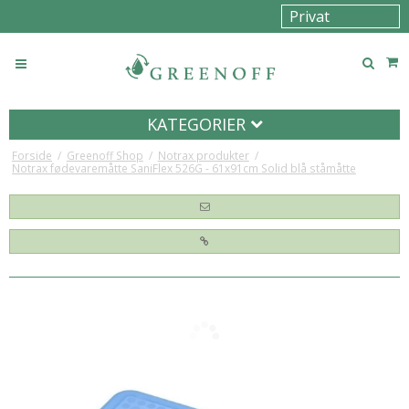
KATEGORIER
Forside
/
Greenoff Shop
/
Notrax produkter
/
Notrax fødevaremåtte SaniFlex 526G - 61x91cm Solid blå ståmåtte