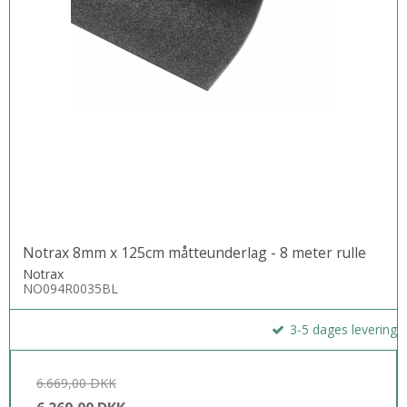
Notrax 8mm x 125cm måtteunderlag - 8 meter rulle
Notrax
NO094R0035BL
3-5 dages levering
6.669,00 DKK