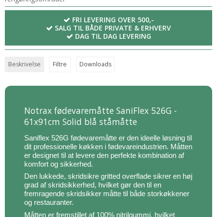
FRI LEVERING OVER 500,-
SALG TIL BÅDE PRIVATE & ERHVERV
DAG TIL DAG LEVERING
Beskrivelse
Filtre
Downloads
Notrax fødevaremåtte SaniFlex 526G -
61x91cm Solid blå ståmåtte
Saniflex 526G fødevaremåtte er den ideelle løsning til
dit professionelle køkken i fødevareindustrien. Måtten
er designet til at levere den perfekte kombination af
komfort og sikkerhed.
Den lukkede, skridsikre gritted overflade sikrer en høj
grad af skridsikkerhed, hvilket gør den til en
fremragende skridsikker måtte til både storkøkkener
og restauranter.
Måtten er fremstillet af 100% nitrilgummi, hvilket