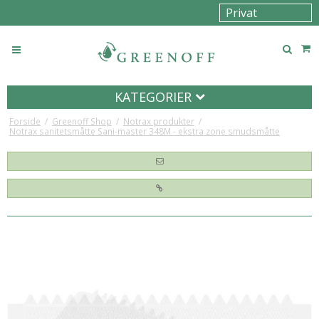
KATEGORIER
Forside
/
Greenoff Shop
/
Notrax produkter
/
Notrax sanitetsmåtte Sani-master 348M - ekstra zone smudsmåtte