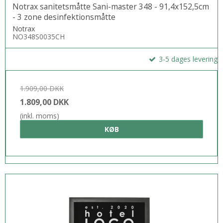
Notrax sanitetsmåtte Sani-master 348 - 91,4x152,5cm
- 3 zone desinfektionsmåtte
Notrax
NO348S0035CH
3-5 dages levering
1.909,00 DKK
1.809,00 DKK
(inkl. moms)
KØB