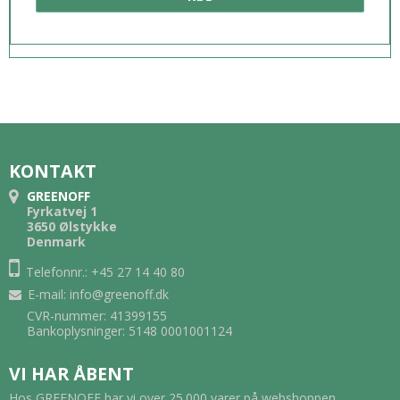
KONTAKT
GREENOFF
Fyrkatvej 1
3650 Ølstykke
Denmark
Telefonnr.: +45 27 14 40 80
E-mail
:
info@greenoff.dk
CVR-nummer: 41399155
Bankoplysninger: 5148 0001001124
VI HAR ÅBENT
Hos GREENOFF har vi over 25.000 varer på webshoppen.