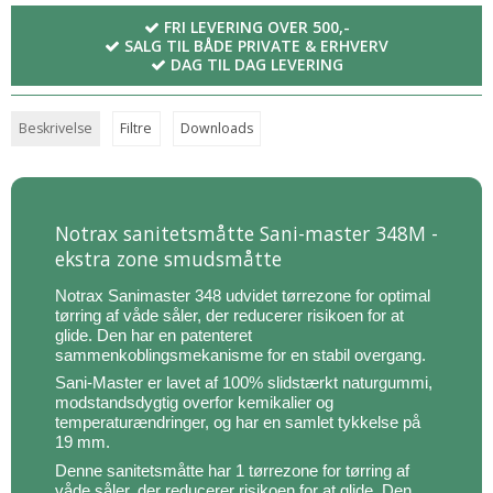
FRI LEVERING OVER 500,-
SALG TIL BÅDE PRIVATE & ERHVERV
DAG TIL DAG LEVERING
Beskrivelse
Filtre
Downloads
Notrax sanitetsmåtte Sani-master 348M -
ekstra zone smudsmåtte
Notrax Sanimaster 348 udvidet tørrezone for optimal
tørring af våde såler, der reducerer risikoen for at
glide. Den har en patenteret
sammenkoblingsmekanisme for en stabil overgang.
Sani-Master er lavet af 100% slidstærkt naturgummi,
modstandsdygtig overfor kemikalier og
temperaturændringer, og har en samlet tykkelse på
19 mm.
Denne sanitetsmåtte har 1 tørrezone for tørring af
våde såler, der reducerer risikoen for at glide. Den