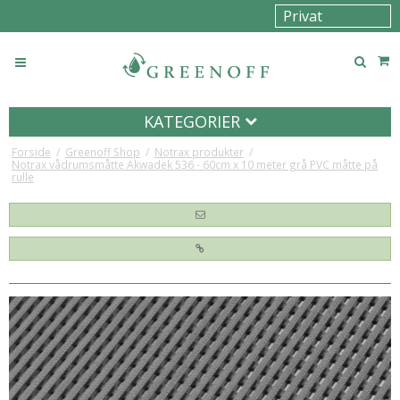
KATEGORIER
Forside
/
Greenoff Shop
/
Notrax produkter
/
Notrax vådrumsmåtte Akwadek 536 - 60cm x 10 meter grå PVC måtte på
rulle