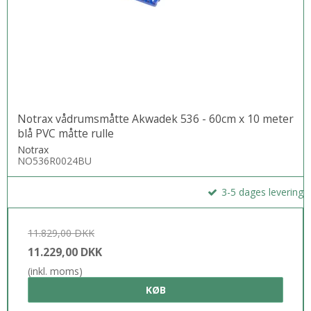
Notrax vådrumsmåtte Akwadek 536 - 60cm x 10 meter
blå PVC måtte rulle
Notrax
NO536R0024BU
3-5 dages levering
11.829,00 DKK
11.229,00 DKK
(inkl. moms)
KØB