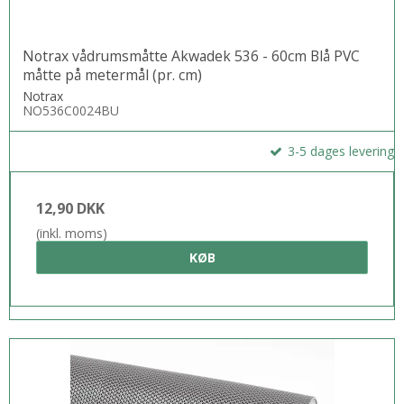
Notrax vådrumsmåtte Akwadek 536 - 60cm Blå PVC
måtte på metermål (pr. cm)
Notrax
NO536C0024BU
3-5 dages levering
12,90 DKK
(inkl. moms)
KØB