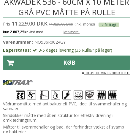
AKWADEK 536 - 60CM X 10 METER
GRÅ PVC MÅTTE PÅ RULLE
11.229,00 DKK
Pris
11.829,00 DKK
(inkl. moms)
✓ Fri fragt
Varenummer :
NO536R0024GY
Lagerstatus:
3-5 dages levering (35 Rulle/r på lager)
KØB
TILFØJ TIL MIN PRODUKTLISTE
Vådrumsmåtte med antibakterielt PVC, ideel til svømmehaller og
saunaer.
Skridsikker måtte med åben struktur for effektiv dræning i
omklædningsrum.
Måtter til svømmehaller og bad, der forhindrer vækst af svamp
og bakterier.