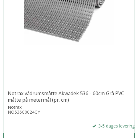
Notrax vådrumsmåtte Akwadek 536 - 60cm Grå PVC
måtte på metermål (pr. cm)
Notrax
NO536C0024GY
3-5 dages levering