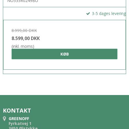
NO535R0249BU
3-5 dages levering
8.999,00 DKK
8.599,00 DKK
(inkl. moms)
KØB
KONTAKT
GREENOFF
Fyrkatvej 1
3650 Ølstykke