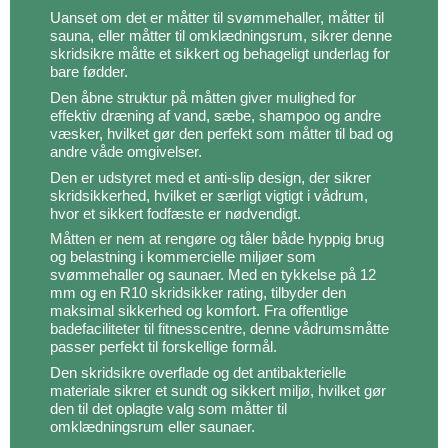
Uanset om det er måtter til svømmehaller, måtter til
sauna, eller måtter til omklædningsrum, sikrer denne
skridsikre måtte et sikkert og behageligt underlag for
bare fødder.
Den åbne struktur på måtten giver mulighed for
effektiv dræning af vand, sæbe, shampoo og andre
væsker, hvilket gør den perfekt som måtter til bad og
andre våde omgivelser.
Den er udstyret med et anti-slip design, der sikrer
skridsikkerhed, hvilket er særligt vigtigt i vådrum,
hvor et sikkert fodfæste er nødvendigt.
Måtten er nem at rengøre og tåler både hyppig brug
og belastning i kommercielle miljøer som
svømmehaller og saunaer. Med en tykkelse på 12
mm og en R10 skridsikker rating, tilbyder den
maksimal sikkerhed og komfort. Fra offentlige
badefaciliteter til fitnesscentre, denne vådrumsmåtte
passer perfekt til forskellige formål.
Den skridsikre overflade og det antibakterielle
materiale sikrer et sundt og sikkert miljø, hvilket gør
den til det oplagte valg som måtter til
omklædningsrum eller saunaer.