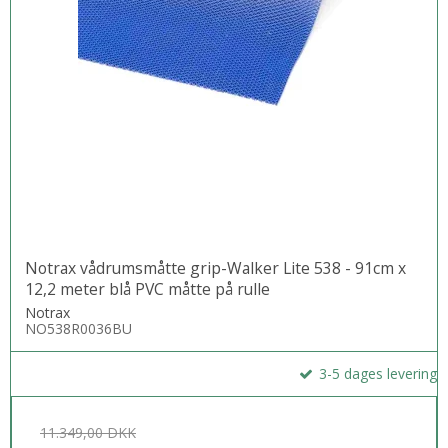
Notrax vådrumsmåtte grip-Walker Lite 538 - 91cm x
12,2 meter blå PVC måtte på rulle
Notrax
NO538R0036BU
3-5 dages levering
11.349,00 DKK