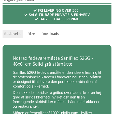
FRI LEVERING OVER 500,-
SALG TIL BÅDE PRIVATE & ERHVERV
DAG TIL DAG LEVERING
Beskrivelse
Filtre
Downloads
Notrax fødevaremåtte SaniFlex 526G -
46x61cm Solid grå ståmåtte
Saniflex 526G fødevaremåtte er den ideelle løsning til
dit professionelle køkken i fødevareindustrien. Måtten
er designet til at levere den perfekte kombination af
komfort og sikkerhed.
Den lukkede, skridsikre gritted overflade sikrer en høj
grad af skridsikkerhed, hvilket gør den til en
fremragende skridsikker måtte til både storkøkkener
og restauranter.
Måtten er fremstillet af 100% nitrilgummi, hvilket