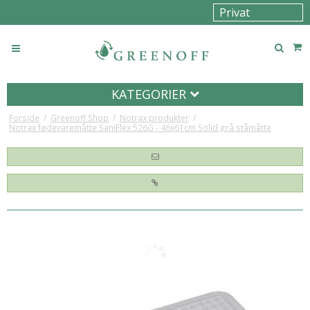
KATEGORIER
Forside
/
Greenoff Shop
/
Notrax produkter
/
Notrax fødevaremåtte SaniFlex 526G - 46x61cm Solid grå ståmåtte