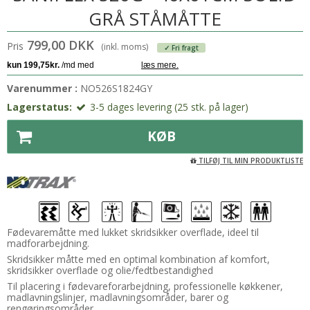
GRÅ STÅMÅTTE
799,00 DKK
Pris
(inkl. moms)
✓ Fri fragt
Varenummer :
NO526S1824GY
Lagerstatus:
3-5 dages levering (25 stk. på lager)
KØB
TILFØJ TIL MIN PRODUKTLISTE
Fødevaremåtte med lukket skridsikker overflade, ideel til
madforarbejdning.
Skridsikker måtte med en optimal kombination af komfort,
skridsikker overflade og olie/fedtbestandighed
Til placering i fødevareforarbejdning, professionelle køkkener,
madlavningslinjer, madlavningsområder, barer og
rengøringsområder