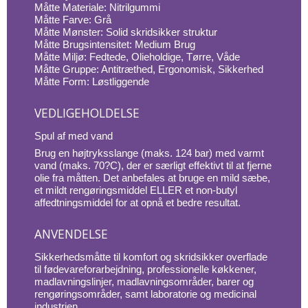
Måtte Materiale: Nitrilgummi
Måtte Farve: Grå
Måtte Mønster: Solid skridsikker struktur
Måtte Brugsintensitet: Medium Brug
Måtte Miljø: Fedtede, Olieholdige, Tørre, Våde
Måtte Gruppe: Antitræthed, Ergonomisk, Sikkerhed
Måtte Form: Løstliggende
VEDLIGEHOLDELSE
Spul af med vand
Brug en højtryksslange (maks. 124 bar) med varmt
vand (maks. 70?C), der er særligt effektivt til at fjerne
olie fra måtten. Det anbefales at bruge en mild sæbe,
et mildt rengøringsmiddel ELLER et non-butyl
affedtningsmiddel for at opnå et bedre resultat.
ANVENDELSE
Sikkerhedsmåtte til komfort og skridsikker overflade
til fødevareforarbejdning, professionelle køkkener,
madlavningslinjer, madlavningsområder, barer og
rengøringsområder, samt laboratorie og medicinal
industrien