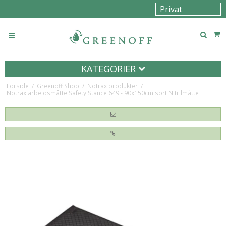
KATEGORIER
Forside
/
Greenoff Shop
/
Notrax produkter
/
Notrax arbejdsmåtte Safety Stance 649 - 90x150cm sort Nitrilmåtte