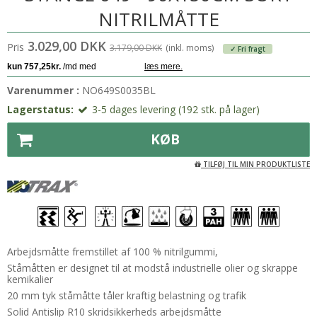
NITRILMÅTTE
3.029,00 DKK
Pris
3.179,00 DKK
(inkl. moms)
✓ Fri fragt
Varenummer :
NO649S0035BL
Lagerstatus:
3-5 dages levering (192 stk. på lager)
KØB
TILFØJ TIL MIN PRODUKTLISTE
Arbejdsmåtte fremstillet af 100 % nitrilgummi,
Ståmåtten er designet til at modstå industrielle olier og skrappe
kemikalier
20 mm tyk ståmåtte tåler kraftig belastning og trafik
Solid Antislip R10 skridsikkerheds arbejdsmåtte