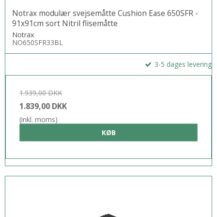
Notrax modulær svejsemåtte Cushion Ease 650SFR -
91x91cm sort Nitril flisemåtte
Notrax
NO650SFR33BL
3-5 dages levering
1.939,00 DKK
1.839,00 DKK
(inkl. moms)
KØB