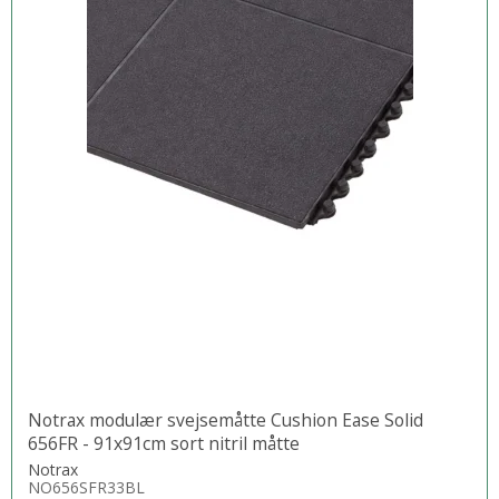
Notrax modulær svejsemåtte Cushion Ease Solid
656FR - 91x91cm sort nitril måtte
Notrax
NO656SFR33BL