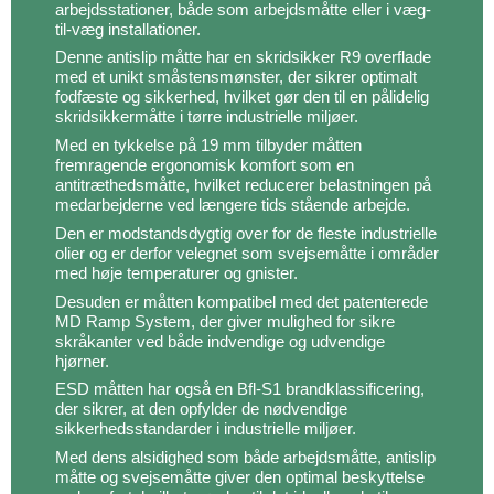
arbejdsstationer, både som arbejdsmåtte eller i væg-
til-væg installationer.
Denne antislip måtte har en skridsikker R9 overflade
med et unikt småstensmønster, der sikrer optimalt
fodfæste og sikkerhed, hvilket gør den til en pålidelig
skridsikkermåtte i tørre industrielle miljøer.
Med en tykkelse på 19 mm tilbyder måtten
fremragende ergonomisk komfort som en
antitræthedsmåtte, hvilket reducerer belastningen på
medarbejderne ved længere tids stående arbejde.
Den er modstandsdygtig over for de fleste industrielle
olier og er derfor velegnet som svejsemåtte i områder
med høje temperaturer og gnister.
Desuden er måtten kompatibel med det patenterede
MD Ramp System, der giver mulighed for sikre
skråkanter ved både indvendige og udvendige
hjørner.
ESD måtten har også en Bfl-S1 brandklassificering,
der sikrer, at den opfylder de nødvendige
sikkerhedsstandarder i industrielle miljøer.
Med dens alsidighed som både arbejdsmåtte, antislip
måtte og svejsemåtte giver den optimal beskyttelse