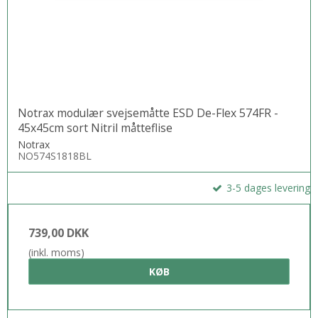
Notrax modulær svejsemåtte ESD De-Flex 574FR -
45x45cm sort Nitril måtteflise
Notrax
NO574S1818BL
3-5 dages levering
739,00 DKK
(inkl. moms)
KØB