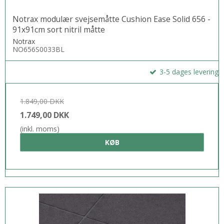
Notrax modulær svejsemåtte Cushion Ease Solid 656 -
91x91cm sort nitril måtte
Notrax
NO656S0033BL
3-5 dages levering
1.849,00 DKK
1.749,00 DKK
(inkl. moms)
KØB