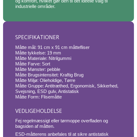
og komfort, hvilket gør den til det ideelle valg til
industrielle områder.
SPECIFIKATIONER
Måtte mål: 91 cm x 91 cm måttefliser
Måtte tykkelse: 19 mm
Måtte Materiale: Nitrilgummi
Måtte Farve: Sort
Måtte Mønster: pebble
Måtte Brugsintensitet: Kraftig Brug
Måtte Miljø: Olieholdige, Tørre
Måtte Gruppe: Antitræthed, Ergonomisk, Sikkerhed,
Svejsning, ESD gulv, Antistatisk
Måtte Form: Flisemåtte
VEDLIGEHOLDELSE
Fej regelmæssigt eller tørmoppe overfladen og
bagsiden af måtten.
ESD-måtterens anbefales til at sikre antistatisk