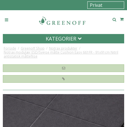
KATEGORIER
Forside
/
Greenoff Shop
/
Notrax produkter
/
Notrax modulær ESD/Svejse måtte Cushion Easy 661FR - 91x91cm Nitril
antistatisk måtteflise