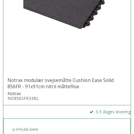
Notrax modulær svejsemåtte Cushion Ease Solid
856FR - 91x91cm nitril måtteflise
Notrax
NO856SFR33BL
3-5 dages levering
2.719,00 DKK