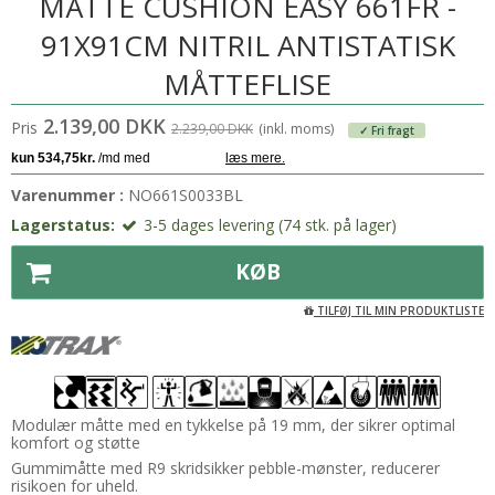
MÅTTE CUSHION EASY 661FR -
91X91CM NITRIL ANTISTATISK
MÅTTEFLISE
2.139,00 DKK
Pris
2.239,00 DKK
(inkl. moms)
✓ Fri fragt
Varenummer :
NO661S0033BL
Lagerstatus:
3-5 dages levering (74 stk. på lager)
KØB
TILFØJ TIL MIN PRODUKTLISTE
Modulær måtte med en tykkelse på 19 mm, der sikrer optimal
komfort og støtte
Gummimåtte med R9 skridsikker pebble-mønster, reducerer
risikoen for uheld.