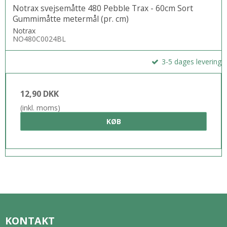
Notrax svejsemåtte 480 Pebble Trax - 60cm Sort
Gummimåtte metermål (pr. cm)
Notrax
NO480C0024BL
3-5 dages levering
12,90 DKK
(inkl. moms)
KØB
KONTAKT