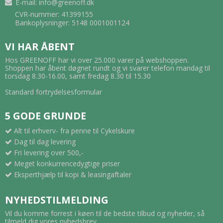
E-mail
:
info@greenoff.dk
CVR-nummer: 41399155
Bankoplysninger: 5148 0001001124
VI HAR ÅBENT
Hos GREENOFF har vi over 25.000 varer på webshoppen.
Shoppen har åbent døgnet rundt og vi svarer telefon mandag til
torsdag 8.30-16.00, samt fredag 8.30 til 15.30
Standard fortrydelsesformular
5 GODE GRUNDE
Alt til erhverv- fra penne til Cykelskure
Dag til dag levering
Fri levering over 500,-
Meget konkurrencedygtige priser
Eksperthjælp til kopi & leasingaftaler
NYHEDSTILMELDING
Vil du komme forrest i køen til de bedste tilbud og nyheder, så
tilmeld dig vores nyhedsbrev.