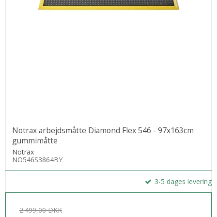
Notrax arbejdsmåtte Diamond Flex 546 - 97x163cm
gummimåtte
Notrax
NO546S3864BY
3-5 dages levering
2.499,00 DKK