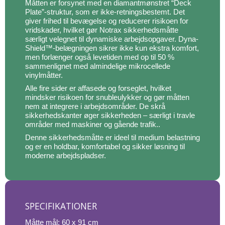
Måtten er forsynet med en diamantmønstret “Deck
Plate”-struktur, som er ikke-retningsbestemt. Det
giver frihed til bevægelse og reducerer risikoen for
vridskader, hvilket gør Notrax sikkerhedsmåtte
særligt velegnet til dynamiske arbejdsopgaver. Dyna-
Shield™-belægningen sikrer ikke kun ekstra komfort,
men forlænger også levetiden med op til 50 %
sammenlignet med almindelige mikrocellede
vinylmåtter.
Alle fire sider er affasede og forseglet, hvilket
mindsker risikoen for snubleulykker og gør måtten
nem at integrere i arbejdsområder. De skrå
sikkerhedskanter øger sikkerheden – særligt i travle
områder med maskiner og gående trafik..
Denne sikkerhedsmåtte er ideel til medium belastning
og er en holdbar, komfortabel og sikker løsning til
moderne arbejdspladser.
SPECIFIKATIONER
Måtte mål: 60 x 91 cm