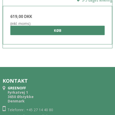
3-5 dages levering
619,00 DKK
(inkl. moms)
KØB
KONTAKT
GREENOFF
Fyrkatvej 1
3650 Ølstykke
Denmark
Telefonnr.: +45 27 14 40 80