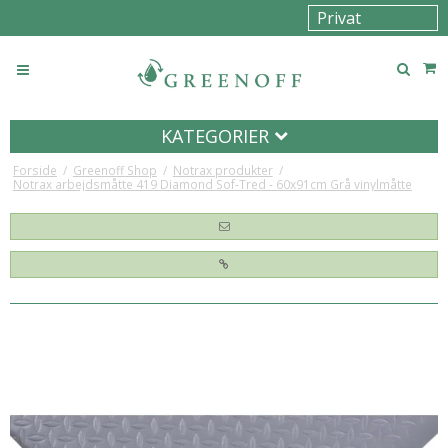
KATEGORIER
Forside
/
Greenoff Shop
/
Notrax produkter
/
Notrax arbejdsmåtte 419 Diamond Sof-Tred - 60x91cm Grå vinylmåtte