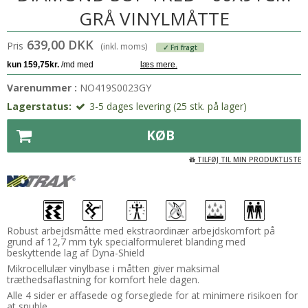
GRÅ VINYLMÅTTE
639,00 DKK
Pris
(inkl. moms)
✓ Fri fragt
Varenummer :
NO419S0023GY
Lagerstatus:
3-5 dages levering (25 stk. på lager)
KØB
TILFØJ TIL MIN PRODUKTLISTE
Robust arbejdsmåtte med ekstraordinær arbejdskomfort på
grund af 12,7 mm tyk specialformuleret blanding med
beskyttende lag af Dyna-Shield
Mikrocellulær vinylbase i måtten giver maksimal
træthedsaflastning for komfort hele dagen.
Alle 4 sider er affasede og forseglede for at minimere risikoen for
at snuble