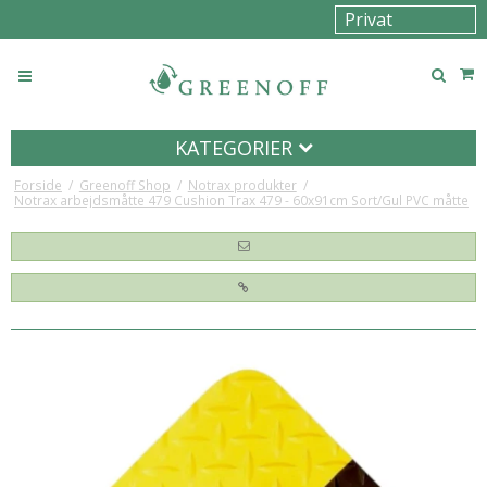
KATEGORIER
Forside
/
Greenoff Shop
/
Notrax produkter
/
Notrax arbejdsmåtte 479 Cushion Trax 479 - 60x91cm Sort/Gul PVC måtte