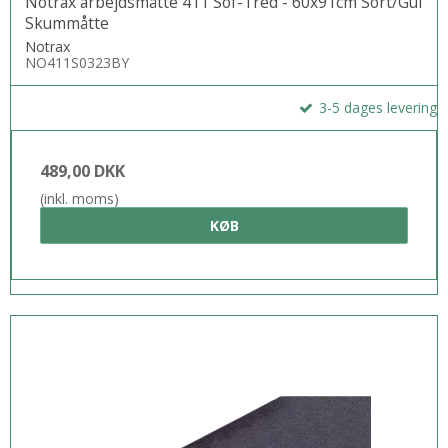
Notrax arbejdsmåtte 411 Sof-Tred - 60x91cm Sort/Gul
Skummåtte
Notrax
NO411S0323BY
3-5 dages levering
489,00 DKK
(inkl. moms)
KØB