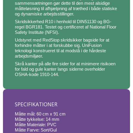
sammensætningen gør dette til den mest alsidige
måtteløsning til afhjælpning af træthed i både statiske
og dynamiske arbejdsstillinger.
Skridsikkerhed R10 i henhold til DIN51130 og BG-
regel BGR181. Testet og certificeret af National Floor
Safety Institute (NFSI).
Udstyret med RedStop skridsikker bagside for at
forhindre måtter i at forskubbe sig. UniFusion
teknologi konstrueret til at modstå i de hårdeste
arbejdsmiljøer.
Skrå kanter på alle fire sider for at minimere risikoen
for fald og gule kanter langs siderne overholder
OSHA-kode 1910-144.
SPECIFIKATIONER
Måtte mål: 60 cm x 91 cm
Måtte tykkelse: 14 mm
Måtte Materiale: PVC
Måtte Farve: Sort/Gul