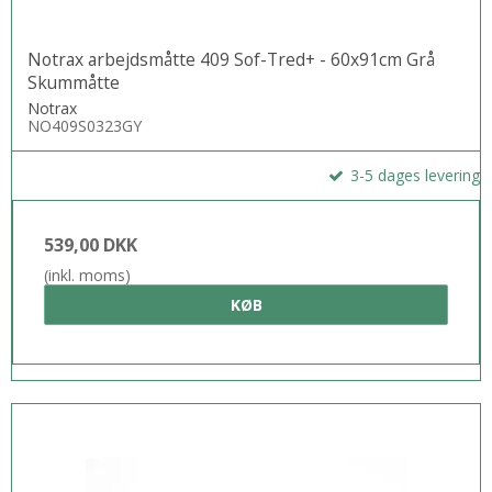
Notrax arbejdsmåtte 409 Sof-Tred+ - 60x91cm Grå
Skummåtte
Notrax
NO409S0323GY
3-5 dages levering
539,00 DKK
(inkl. moms)
KØB