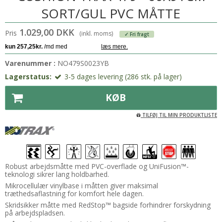
SORT/GUL PVC MÅTTE
1.029,00 DKK
Pris
(inkl. moms)
✓ Fri fragt
Varenummer :
NO479S0023YB
Lagerstatus:
3-5 dages levering (286 stk. på lager)
KØB
TILFØJ TIL MIN PRODUKTLISTE
Robust arbejdsmåtte med PVC-overflade og UniFusion™-
teknologi sikrer lang holdbarhed.
Mikrocellulær vinylbase i måtten giver maksimal
træthedsaflastning for komfort hele dagen.
Skridsikker måtte med RedStop™ bagside forhindrer forskydning
på arbejdspladsen.