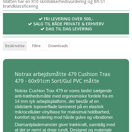
Måtten har en R10 skridsikkerhedsvurdering og Bfl-S1
brandklassificering
FRI LEVERING OVER 500,-
SALG TIL BÅDE PRIVATE & ERHVERV
DAG TIL DAG LEVERING
Beskrivelse
Filtre
Downloads
Notrax arbejdsmåtte 479 Cushion Trax
479 - 60x91cm Sort/Gul PVC måtte
Notrax Cushion Trax 479 er vores bedst sælgende
anti-træthedsmåtte med ergonomiske fordele fra en
14 mm tyk arbejdsplatform, der består af en
slidstærk topoverflade lamineret på en elastisk
mikrocellulær vinylbase for maksimal holdbarhed,
komfort og isolering mod hårde gulve og vibrationer.
Diamantplademønster giver trækkraft, samtidig med
at det er nemt at dreje rundt. Designet og materiale