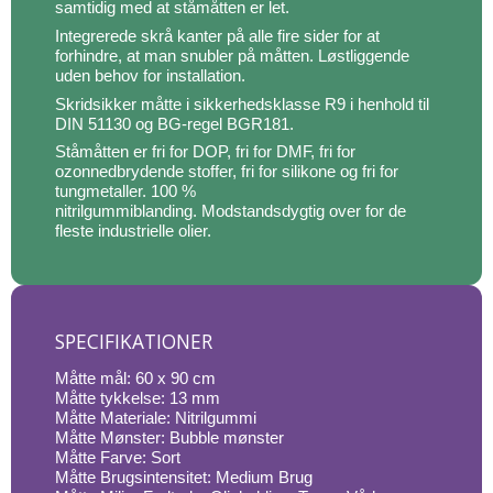
samtidig med at ståmåtten er let.
Integrerede skrå kanter på alle fire sider for at
forhindre, at man snubler på måtten. Løstliggende
uden behov for installation.
Skridsikker måtte i sikkerhedsklasse R9 i henhold til
DIN 51130 og BG-regel BGR181.
Ståmåtten er fri for DOP, fri for DMF, fri for
ozonnedbrydende stoffer, fri for silikone og fri for
tungmetaller. 100 %
nitrilgummiblanding. Modstandsdygtig over for de
fleste industrielle olier.
SPECIFIKATIONER
Måtte mål: 60 x 90 cm
Måtte tykkelse: 13 mm
Måtte Materiale: Nitrilgummi
Måtte Mønster: Bubble mønster
Måtte Farve: Sort
Måtte Brugsintensitet: Medium Brug