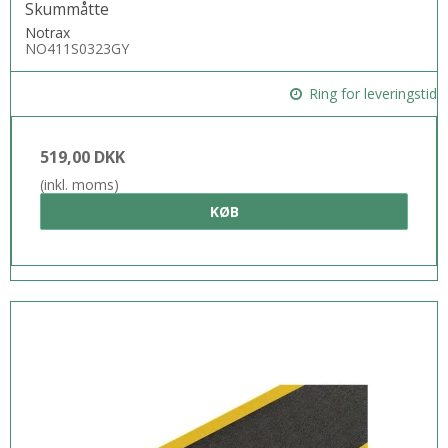
Skummåtte
Notrax
NO411S0323GY
Ring for leveringstid
519,00 DKK
(inkl. moms)
KØB