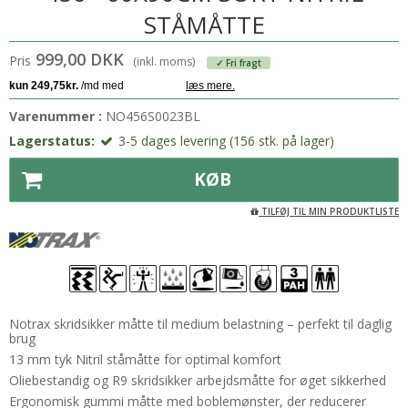
STÅMÅTTE
999,00 DKK
Pris
(inkl. moms)
✓ Fri fragt
Varenummer :
NO456S0023BL
Lagerstatus:
3-5 dages levering (156 stk. på lager)
KØB
TILFØJ TIL MIN PRODUKTLISTE
Notrax skridsikker måtte til medium belastning – perfekt til daglig
brug
13 mm tyk Nitril ståmåtte for optimal komfort
Oliebestandig og R9 skridsikker arbejdsmåtte for øget sikkerhed
Ergonomisk gummi måtte med boblemønster, der reducerer