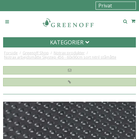
KATEGORIER
Forside
/
Greenoff Shop
/
Notrax produkter
/
Notrax arbejdsmåtte Skystep 456 - 60x90cm sort nitril ståmåtte